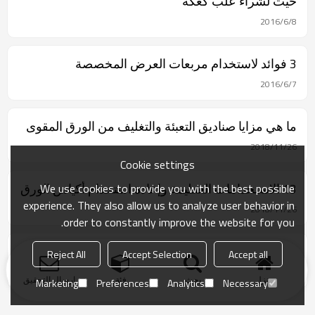
حيث لشراء علب كعكة
2016/6/8
3 فوائد لاستخدام مربعات العرض المخصصة
2016/6/7
ما هي مزايا صناديق التعبئة والتغليف من الورق المقوى
2018/11/26
Cookie settings
13 الاستخدامات العظيمة وإعادة استخدام أكياس الورق
We use cookies to provide you with the best possible
experience. They also allow us to analyze user behavior in
2018/11/26
order to constantly improve the website for you.
مقبض من كيس ورقي
Reject All
Accept Selection
Accept all
2018/11/24
منزل
بحث
فئة
ارسال التحقيق
Marketing
Preferences
Analytics
Necessary