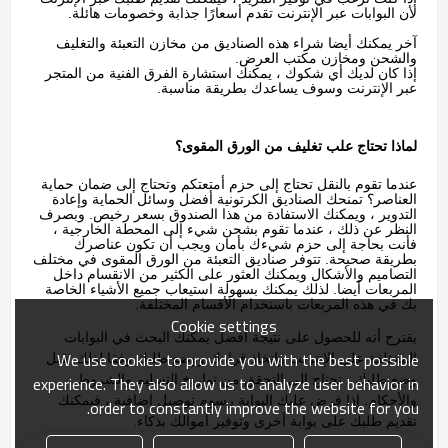
لأن البوابات عبر الإنترنت تقدم أسعارًا جذابة وخصومات هائلة.
آخر يمكنك أيضا شراء هذه الصناديق من مخازن التعبئة والتغليف
والشحن ومخازن مكتب العرض.
إذا كان لديك أي شكوك ، يمكنك استشارة الفرق الفنية من المتجر
عبر الإنترنت وسوف يساعدك بطريقة مناسبة.
لماذا تحتاج علب تغليف من الورق المقوى؟
عندما تقوم بالنقل تحتاج إلى حزم أمتعتكم وتحتاج إلى ضمان حماية
العناصر؟ تمنحك الصناديق الكرتونية أفضل وسائل الحماية وإعادة
التدوير ، ويمكنك الاستفادة من هذا الصندوق بسعر رخيص. وبصرف
النظر عن ذلك ، عندما تقوم بشحن شيء إلى المحطة الخارجية ،
فأنت بحاجة إلى حزم شيءك بأمان ويجب أن تكون عناصرك
بطريقة صحيحة. تتوفر صناديق التعبئة من الورق المقوى في مختلف
التصاميم والأشكال ويمكنك العثور على الكثير من الانقسام داخل
المربعات أيضا. لذلك يمكنك بسهولة استيعاب جميع الأشياء الخاصة
بك في هذه المربعات باستخدام الأقسام المختلفة.
Cookie settings
يقترح أنه للحصول على نتيجة أفضل يمكنك
البحث في البوابات
We use cookies to provide you with the best possible
المختلفة على الإنترنت
واتخاذ قرارك ووضع طلبك وفقا لذلك. قبل
وضع طلبك ، تحتاج إلى التحقق من تواريخ التسليم والشروط
experience. They also allow us to analyze user behavior in
والأحكام. إذا فرض عليك البوابة رسوم توصيل إضافية ، فيمكنك
order to constantly improve the website for you.
تقديم طلبك على بوابة أخرى وتوفير أموالك بذكاء.