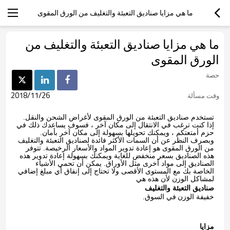
ما هي مزايا صناديق التعبئة والتغليف من الورق المقوى
ما هي مزايا صناديق التعبئة والتغليف من
الورق المقوى
حصة
2018/11/26
وقت مسألة
تستخدم صناديق التعبئة من الورق المقوى لأغراض الشحن والنقل.
إذا كنت ترغب في الانتقال إلى مكان آخر ، فسوف يساعدك ذلك في
حزم أمتعتكم ، ويمكنك تحويلها بسهولة إلى مكان آخر بأمان.
وبصرف النظر عن أن السمات الأكثر فائدة لصناديق التعبئة والتغليف
من الورق المقوى هو إعادة تدوير المواد والأسعار الرخيصة. تتوفر
هذه الصناديق بسعر منخفض للغاية ويمكنك بسهولة إعادة تدوير هذه
الصناديق إلى مواد أخرى مثل الأوراق. يمكن أن تحمي الأشياء
الخاصة بك مع المستوى الأقصى ولا تحتاج إلى إنفاق أي مبلغ إضافي
لمشاكل الوزن لأن هذه هي
صناديق التعبئة والتغليف
خفيفة الوزن
في السوق.
مزايا