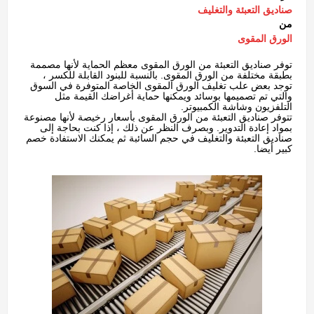
صناديق التعبئة والتغليف
من
الورق المقوى
توفر صناديق التعبئة من الورق المقوى معظم الحماية لأنها مصممة
بطبقة مختلفة من الورق المقوى. بالنسبة للبنود القابلة للكسر ،
توجد بعض علب تغليف الورق المقوى الخاصة المتوفرة في السوق
والتي تم تصميمها بوسائد ويمكنها حماية أغراضك القيمة مثل
التلفزيون وشاشة الكمبيوتر.
تتوفر صناديق التعبئة من الورق المقوى بأسعار رخيصة لأنها مصنوعة
بمواد إعادة التدوير. وبصرف النظر عن ذلك ، إذا كنت بحاجة إلى
صناديق التعبئة والتغليف في حجم السائبة ثم يمكنك الاستفادة خصم
كبير أيضا.