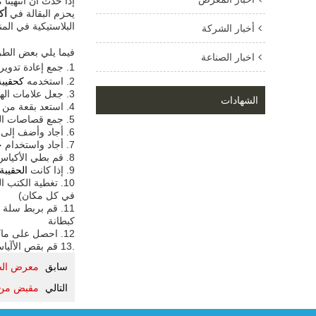
إذا حدث أن انتهينا
يحزم البقالة في
أك
البلاستيكية في المن
أخبار الشركة
فيما يلي بعض الطر
اخبار الصناعة
1. جمع إعادة تدوير الورق في ذلك ، وإعادة تدوير الحزمة بأكملها
2. استخدمه
كحقيبة
3. جعل علامات الهدايا
الشهادات
4. استعد بقعة من الأرض لحديقة من خلال قطع الحقائب وتسطيحها وتغطيتها بالسماد (تقتل الحشائش وتمنعها من إعاقة حديقتك)
5. جمع قصاصات المطبخ وغيرها من المواد السماد. عندما يحين وقت التسميد ، قم بتفريغ بقايا الطعام ثم تمزيق الحقيبة للانتقال مباشرة إلى كومة السماد.
6. أجاد وأضف إلى السماد
7. أجاد واستخدام حزم للحفاظ على بنود قابلة للكسر آمنة
8. قم بطي الأكياس ونقلها إلى المتجر في المرة القادمة
9. إذا كانت
الحقيبة
10. تغطية الكتب
في كل مكان)
11. قم بربط سلة
كبطانة
12. احصل على ماكرة واستخدم الجانب الفارغ للمشاريع الفنية. الورق البني هو عظيم للرسم ، والعلامات ، وأكثر من ذلك
.13 ﻗﻢ ﺑﻘﺺ اﻷآﻴﺎس ﺑﺤﻴﺚ ﺗﺴﺘﻘﺮ و ﺗﺴﺘﺨﺪم آﻤﺎدة ﺳﺎآﻨﺔ أﺛﻨﺎء ﻗﻄﻊ اﻟﻠﺤﻢ. ترك بقايا حيث هم وسماد كله الدوي عند الانتهاء
سابق
معرض الصين
التالي
مقبض من