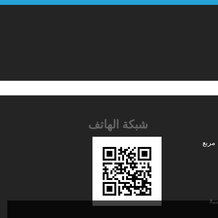
شبكة الهاتف
مربع
ية