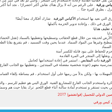
 من نقل حقائبنا القابلة لإعادة الاستخدام إلى المتجر ، والتي لم تعد في كثير م
ياس ورقية
. على الرغم من أنه لا يزال هناك نقاش أكثر اخضرارًا ، نجد أننا أكثر
زل ، بطرق كثيرة جدًا ...
ق التي نعيد بها استخدام
الأكياس الورقية
.
شارك أفكارك معنا أيضًا!
 تغليف هدايا
 الورقية ذات المقابض
، استمر في إعادة استخدامها كحامل
 المدرسية معهم (عودة شخصية مفضلة في المبتدئين ، وتغطيتها مع الجانب الفار
 المهملات بها - ولكن بدلاً من رميها على أول استخدام ، قم ببساطة بإلقاء ال
 الدولي للتجميل (قوانغتشو) 2017
 كيس ورقي