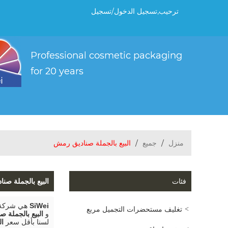
ترحيب,
تسجيل الدخول
/
تسجيل
منزل
/
جميع
/
البيع بالجملة صناديق رمش
فئات
البيع بالجملة صن
SiWei
هي شركة ت
تغليف مستحضرات التجميل مربع
و
البيع بالجملة 
لسنا بأقل سعر
ال