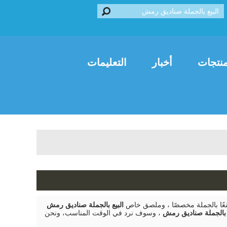
Franç
العربية
Italiano
نتجات
أخبار
التعليمات
عًا بالجملة مخصصًا ، وملصق خاص
البيع بالجملة صناديق رمش
ع بالجملة صناديق رمش
، وسوف نرد في الوقت المناسب، ونحن