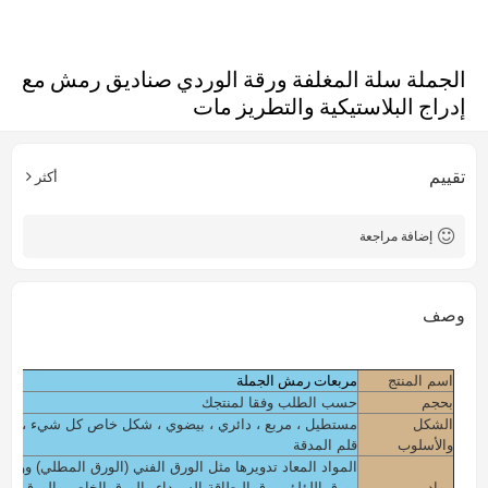
الجملة سلة المغلفة ورقة الوردي صناديق رمش مع
إدراج البلاستيكية والتطريز مات
تقييم
أكثر
إضافة مراجعة
وصف
مربعات رمش الجملة
اسم المنتج
بحجم
حسب الطلب وفقا لمنتجك
الشكل
مستطيل ، مربع ، دائري ، بيضوي ، شكل خاص كل شيء ، تصم
والأسلوب
قلم المدقة
المواد المعاد تدويرها مثل الورق الفني (الورق المطلي) وورق 
مواد
وورق اللؤلؤ وورق البطاقة السوداء والورق الخاص والورق ال