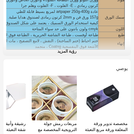
كرتون رمادي ، E- الفلوت ، F- الفلوت وهلم جرا
عادة artpaper 250g-400g لمربع بسيط قابلة للطي
سمك الورق
157g ورق فن و 2mm كرتون رمادى لصندوق هدايا صلبة.
كيفية استخدام الورق السميك ، يعتمد على شكل الصندوق وال
اللون
cmyk ولون بانتون على حد سواء المتاحة
طبع
طباعة أوفست ، طباعة الشاشة الحريرية ، الطباعة فوق البنف
ختم احباط (ختم الساخنة) ، النقش ، لامع التصفيح ، مات التصف
إنهاء
الأشعة فوق البنفسجية Coatng ، متجمد
رؤية المزيد
يمكنك إضافة بولي كلوريد الفينيل ، والحيوانات الأليفة ، نافذة pp على مربع.
يمكنك إضافة مغناطيس ، وشاح على الصندوق.
مستلزمات
منصة مع مجسمات للمنتجات الخاصة بك: إيفا ، رغوة بيضاء وقماش
يوصي
التعبئة والتغليف
بوليباغ داخل ، تصدير ك ك الورق المقوى المموج أو وفقا لمتط
حزمة لمستحضرات التجميل ، والجمال ، والعناية بالبشرة ، والع
استعمال
والشموع ، والشوكولاته ، والنبيذ ، والملابس ، والمجوهرات ، وال
جرا.
وقت بسيط
3-7 أيام
المهلة
نورمال 10-15 يوما
شروط الدفع
t / t ، l / c ، ويسترن يونيون ، مونيغرام ، الضمان ، paypal وهلم جرا
شهادة
ISO9001: 2008 ، FSC ، TUV ، SEDEX وهلم جرا
مخصصة تدوير ورقة
مربعات رمش جولة
رشيقة وأنيقة صد
المغلفة ورقة مربع التعبئة
الترويجية المخصصة مع
شقة التعبئة وال