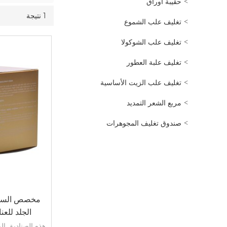
حقيبة اوراق
1 نتيجة
تغليف علب الشموع
تغليف علب الشوكولا
تغليف علبة العطور
تغليف علب الزيت الأساسية
مربع الشعر التمديد
صندوق تغليف المجوهرات
مخصص الساخن
الجلد للعن
والتغليف مع 
هذه الصناديق ال