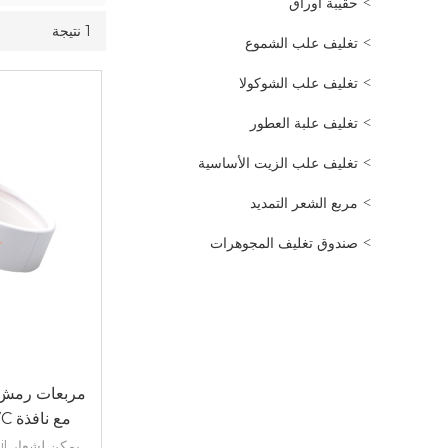
حقيبة اوراق
1 نتيجة
تغليف علب الشموع
تغليف علب الشوكولا
تغليف علبة العطور
تغليف علب الزيت الأساسية
مربع الشعر التمديد
صندوق تغليف المجوهرات
مربعات رمش 
مع نافذة PVC وشعار احباط الذهبي