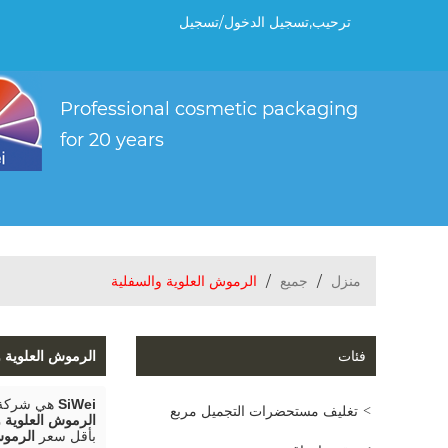
ترحيب,
تسجيل الدخول
/
تسجيل
منزل
/
جميع
/
الرموش العلوية والسفلية
فئات
الرموش العلوية و
SiWei
هي شركة ت
تغليف مستحضرات التجميل مربع
الرموش العلوية و
بأقل سعر
الرموش