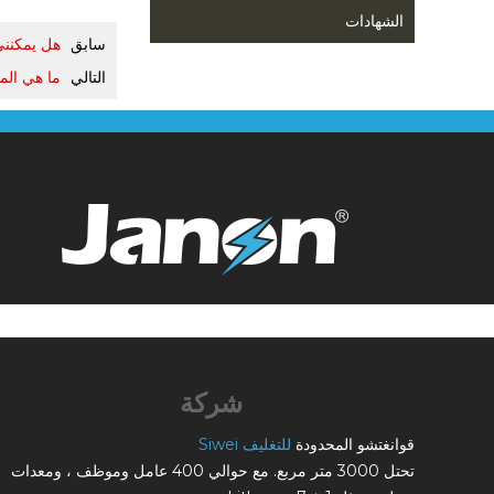
الشهادات
سابق
هل يمكنني
التالي
ما هي الم
شركة
قوانغتشو المحدودة
للتغليف Siwei
تحتل 3000 متر مربع. مع حوالي 400 عامل وموظف ، ومعدات